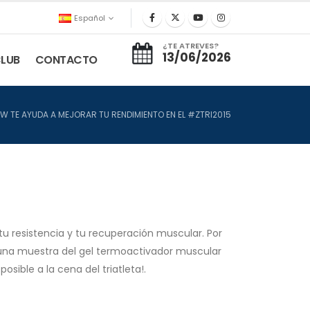
Español
¿TE ATREVES?
13/06/2026
LUB
CONTACTO
W TE AYUDA A MEJORAR TU RENDIMIENTO EN EL #ZTRI2015
 resistencia y tu recuperación muscular. Por
on una muestra del gel termoactivador muscular
sible a la cena del triatleta!.