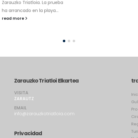
Zarauzko Triatloi Elkartea
tr
VISITA
Ini
ZARAUTZ
Guí
EMAIL
Pr
info@zarauzkotriatloia.com
Cir
Re
Tu
Privacidad