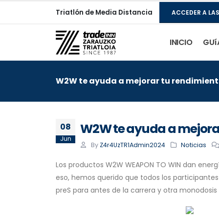
Triatlón de Media Distancia
ACCEDER A LA
INICIO
GUí
W2W te ayuda a mejorar tu rendimiento
W2W te ayuda a mejorar 
08
Jun
By
Z4r4UzTR1Admin2024
Noticias
Los productos W2W WEAPON TO WIN dan energía 
eso, hemos querido que todos los participantes 
preS para antes de la carrera y otra monodosis d