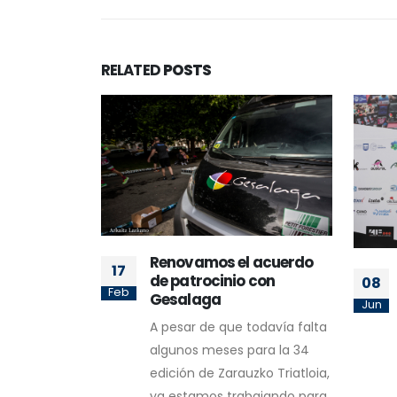
RELATED
POSTS
25
Jun
 acuerdo
NAN OLIVERAS Y JUDITH
 con
08
CORACHÁN GANADORES
Jun
DE LA 33 EDICIÓN DE
odavía falta
ZARAUZKO TRIATLOIA
ara la 34
Hoy, 8 de junio, se ha
ko Triatloia,
celebrado la 33 edición de
ajando para