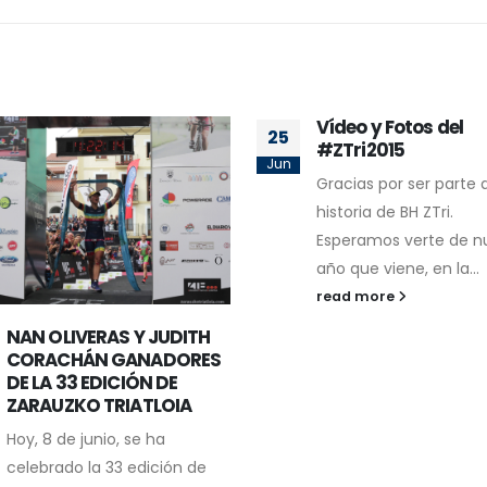
Vídeo y Fotos del
El ZTri se hermana c
31
#ZTri2015
Desafío Doñana
May
Gracias por ser parte de la
El BH Zarauzko Triatloi
historia de BH ZTri.
siempre se ha consid
Esperamos verte de nuevo el
una prueba diferente,
año que viene, en la...
distancia en la nataci
su muro...
read more
read more