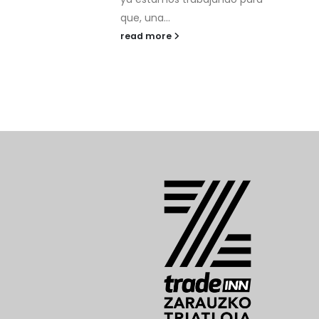
Zarauzko Triatloia. La prueba
ha arrancado en la playa...
read more