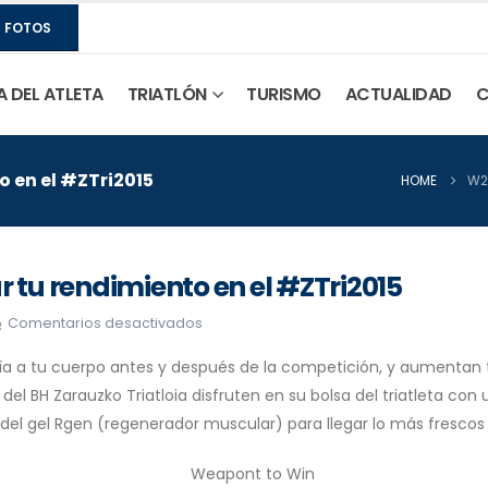
S FOTOS
A DEL ATLETA
TRIATLÓN
TURISMO
ACTUALIDAD
C
 en el #ZTri2015
HOME
W2
tu rendimiento en el #ZTri2015
Comentarios desactivados
a tu cuerpo antes y después de la competición, y aumentan tu
del BH Zarauzko Triatloia disfruten en su bolsa del triatleta c
el gel Rgen (regenerador muscular) para llegar lo más frescos po