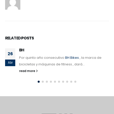
RELATED
POSTS
Las primera 15 chicas de la lista de espera
16
recibirán las plazas reservadas por la
organización
Feb
Zarauzko Triatloia volverá a favorecer la igualdad 
género en su XXX edición Zarautz, 16 de febrero d
2016. El comité...
read more