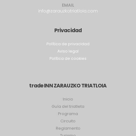
VISITA
ZARAUTZ
EMAIL
info@zarauzkotriatloia.com
Privacidad
Política de privacidad
Aviso legal
Política de cookies
trade INN ZARAUZKO TRIATLOIA
Inicio
Guía del triatleta
Programa
Circuito