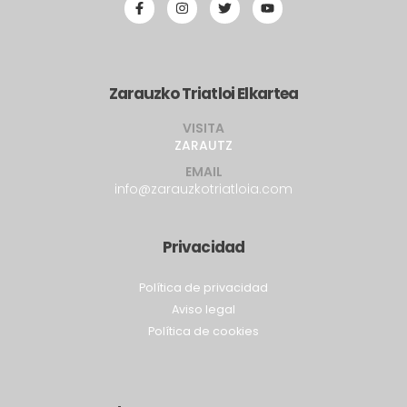
Zarauzko Triatloi Elkartea
VISITA
ZARAUTZ
EMAIL
info@zarauzkotriatloia.com
Privacidad
Política de privacidad
Aviso legal
Política de cookies