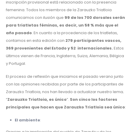
inscripción provisional está relacionado con la presencia
femenina. Todos los miembros de la Zarauzko Triatloia
comunicamos con ilusión que
99 de los 700 dorsales serán
para triatletas féminas, es decir, un 58 % más que el
año pasado
. En cuanto a la procedencia de los triatletas,
contamos en esta edición con
279 participantes vascos,
369 provenientes del Estado y 52 internacionales.
Estos
últimos vienen de Francia, Inglaterra, Suiza, Alemania, Bélgica
y Portugal.
El proceso de reflexión que iniciamos el pasado verano junto
con las opiniones recibidas por parte de los participantes de
Zarauzko Triatloia, nos han llevado a actualizar nuestro lema;
“
Zarauzko Triatloia, es único
”.
Son cinco los factores
principales que hacen que Zarauzko Triatloia sea único
:
El ambiente
:
Gracias a la implicación del pueblo de Zarautz y de los