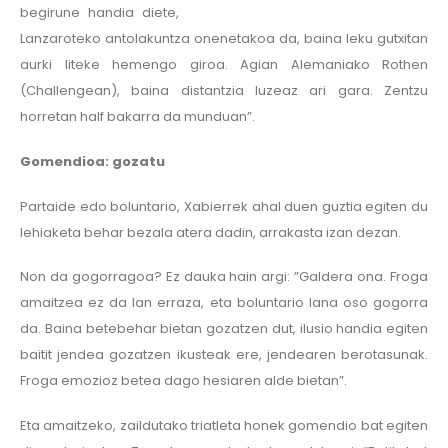
begirune handia diete,
Lanzaroteko antolakuntza onenetakoa da, baina leku gutxitan
aurki liteke hemengo giroa. Agian Alemaniako Rothen
(Challengean), baina distantzia luzeaz ari gara. Zentzu
horretan half bakarra da munduan”.
Gomendioa: gozatu
Partaide edo boluntario, Xabierrek ahal duen guztia egiten du
lehiaketa behar bezala atera dadin, arrakasta izan dezan.
Non da gogorragoa? Ez dauka hain argi: ”Galdera ona. Froga
amaitzea ez da lan erraza, eta boluntario lana oso gogorra
da. Baina betebehar bietan gozatzen dut, ilusio handia egiten
baitit jendea gozatzen ikusteak ere, jendearen berotasunak.
Froga emozioz betea dago hesiaren alde bietan”.
Eta amaitzeko, zaildutako triatleta honek gomendio bat egiten