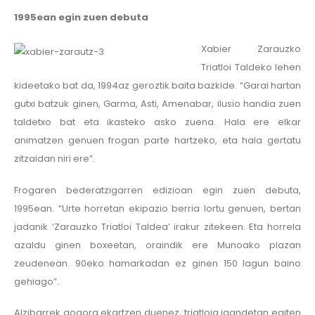
1995ean egin zuen debuta
Xabier Zarauzko
Triatloi Taldeko lehen
kideetako bat da, 1994az geroztik baita bazkide. “Garai hartan
gutxi batzuk ginen, Garma, Asti, Amenabar, ilusio handia zuen
taldetxo bat eta ikasteko asko zuena. Hala ere elkar
animatzen genuen frogan parte hartzeko, eta hala gertatu
zitzaidan niri ere”.
Frogaren bederatzigarren edizioan egin zuen debuta,
1995ean. “Urte horretan ekipazio berria lortu genuen, bertan
jadanik ‘Zarauzko Triatloi Taldea’ irakur zitekeen. Eta horrela
azaldu ginen boxeetan, oraindik ere Munoako plazan
zeudenean. 90eko hamarkadan ez ginen 150 lagun baino
gehiago”.
Alzibarrek gogora ekartzen duenez, triatloia igandetan egiten