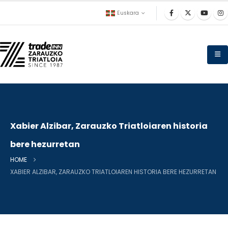
Euskara
Xabier Alzibar, Zarauzko Triatloiaren historia
bere hezurretan
HOME
XABIER ALZIBAR, ZARAUZKO TRIATLOIAREN HISTORIA BERE HEZURRETAN