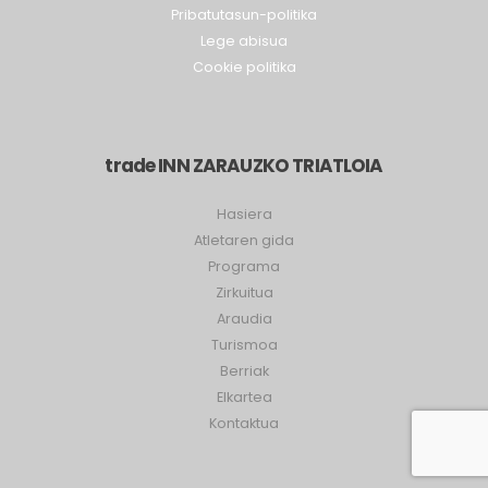
Pribatasuna
Pribatutasun-politika
Lege abisua
Cookie politika
trade INN ZARAUZKO TRIATLOIA
Hasiera
Atletaren gida
Programa
Zirkuitua
Araudia
Turismoa
Berriak
Elkartea
Kontaktua