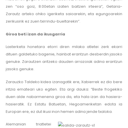
zen “oso goiz, 8:00etan izaten baitzen irteera”, Getaria-
Zarautz arteko ohiko igeriketa saioarekin, eta egungoarekin
zerikusirik ez zuen txirrindu-bueltarekin”.
Giroa beti izan da ikusgarria
Lasterketa honetara etorri diren milaka atletei zerk ekarri
dituen galdetuko bagenie, hainbat erantzun desberdin jasoko
genuke. Zarautzen aritzeko dauden arrazoiak adina erantzun
jasoko genuke.
Zarauzko Taldeko kidea izanagatik ere, Xabierrek ez dio bere
iritzia emateari uko egiten. Eta argi dauka: ”Beste frogekiko
duen alde nabarmenena giroa da, eta hala izan da hasiera-
hasieratik. Ez Estatu Batuetan, Hegoameriketan edota ia
Europan ere, ez dut ikusi inon hemen adina jende txaloka.
Alemanian triatletei