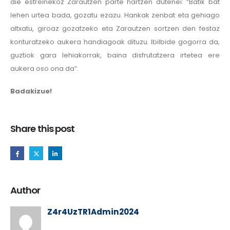
die estreinekoz Zarautzen parte hartzen dutenei: “Batik bat
lehen urtea bada, gozatu ezazu. Hankak zenbat eta gehiago
altxatu, giroaz gozatzeko eta Zarautzen sortzen den festaz
konturatzeko aukera handiagoak dituzu. Ibilbide gogorra da,
guztiok gara lehiakorrak, baina disfrutatzera irtetea ere
aukera oso ona da”.
Badakizue!
Share this post
Author
Z4r4UzTR1Admin2024