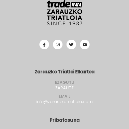
Zarauzko Triatloi Elkartea
EZAGUTU
ZARAUTZ
EMAIL
info@zarauzkotriatloia.com