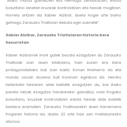
“Aiako murua gainditzen eta helmuga zeharkatzen, edota
boluntario lanetan kruzeak kontrolatzen eta hesiak mugitzen.
Horrela aritzen da Xabier Alzibar, duela hogei urte baino
gehiago Zarauzko Triatloian debuta egin zuenetik”.
Xabier Alzibar, Zarauzko Triatloiaren historia bere
hezurretan
Xabier Alzibarrek inork gutxik bezala ezagutzen du Zarauzko
Triatloiak izan duen bilakaera, hain zuzen ere bere
protagonistetako bat izan baita. Konan finisherra da eta
mundu osoan dozena bat Ironman eginikoa da. Herriko
lasterketa hesiaren alde bietatik ezagutzen du, bai Aiako
pareta latzak ezagutza handiarekin gaindituz, nola frogako
boluntario, kruzeak kontrolatzen edota hesiak alde batetik
bestera eramaten. Zarauzko Triatloiarekin duen harremana
frogaren historia da, duela 22 urte hasi zen maitasunezko
istorioa.