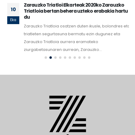
Zarauzko Triatloi Elkarteak 2020ko Zarauzko
10
Triatloia bertan behera uzteko erabakia hartu
du
Eka
Zarauzko Triatloia osatzen duten ikusle, bolondres eta
triatleten segurtasuna bermatu ezin dugunez eta
Zarauzko Triatloia aurrera eramateko
ziurgabetasunaren aurrean, Zarauzko...
read more