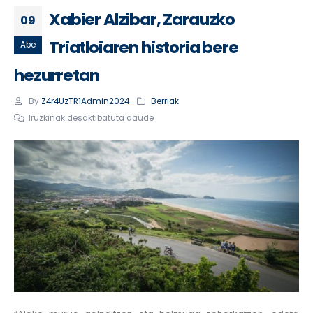
Xabier Alzibar, Zarauzko
09
Triatloiaren historia bere
Abe
hezurretan
By
Z4r4UzTR1Admin2024
Berriak
Iruzkinak desaktibatuta daude